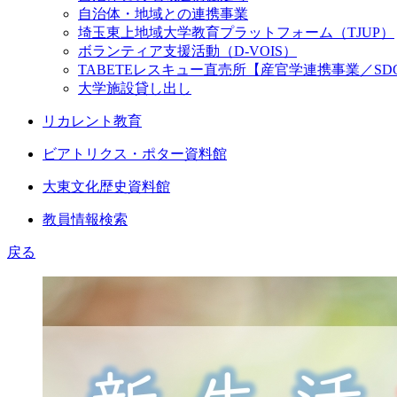
自治体・地域との連携事業
埼玉東上地域大学教育プラットフォーム（TJUP）
ボランティア支援活動（D-VOIS）
TABETEレスキュー直売所【産官学連携事業／SD
大学施設貸し出し
リカレント教育
ビアトリクス・ポター資料館
大東文化歴史資料館
教員情報検索
戻る