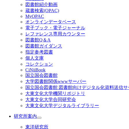
図書館紹介動画
蔵書検索(OPAC)
MyOPAC
オンラインデータベース
電子ブック・電子ジャーナル
レファレンス専用カウンター
図書館Q＆A
図書館ガイダンス
指定参考図書
個人文庫
コレクション
CiNiiBook
国立国会図書館
大学図書館関係wwwサーバー
国立国会図書館 図書館向けデジタル化資料送信サ
大東文化大学機関リポジトリ
大東文化大学合同研究会
大東文化大学デジタルライブラリー
研究所案内
東洋研究所