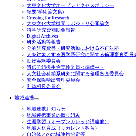
大東文化大学オープンアクセスポリシー
紀要(学術論文集)
Crossing for Research
大東文化大学機関リポジトリ公開論文
科学研究費補助金報告
Digital Archives
研究活動等報告
公的研究費等・研究活動における不正対応
人を対象とする医学系研究に関する倫理審査委員
動物実験委員会
遺伝子組換生物実験委員＜準備中＞
人文社会科学系研究に関する倫理審査委員会
安全保障輸出管理委員会
利益相反委員会
地域連携
地域連携お知らせ
地域連携事業の取り組み
生涯学習（オープンカレッジ講座他）
地域人材育成（リカレント教育）
自治体との地域連携協定等