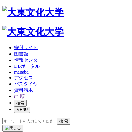
寄付サイト
図書館
情報センター
DBポータル
manaba
アクセス
バスダイヤ
資料請求
出 願
検索
MENU
検 索