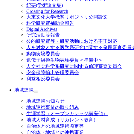
紀要(学術論文集)
Crossing for Research
大東文化大学機関リポジトリ公開論文
科学研究費補助金報告
Digital Archives
研究活動等報告
公的研究費等・研究活動における不正対応
人を対象とする医学系研究に関する倫理審査委員
動物実験委員会
遺伝子組換生物実験委員＜準備中＞
人文社会科学系研究に関する倫理審査委員会
安全保障輸出管理委員会
利益相反委員会
地域連携
地域連携お知らせ
地域連携事業の取り組み
生涯学習（オープンカレッジ講座他）
地域人材育成（リカレント教育）
自治体との地域連携協定等
自治体・地域との連携事業