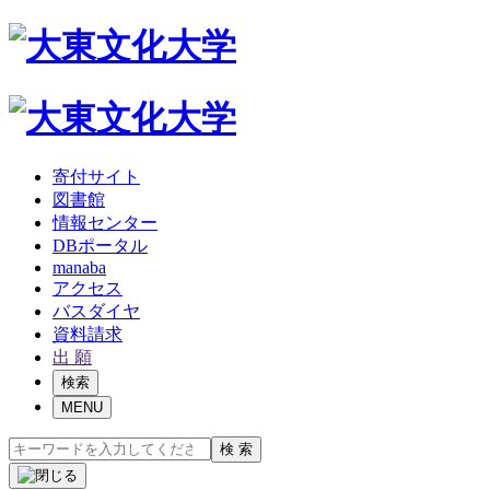
寄付サイト
図書館
情報センター
DBポータル
manaba
アクセス
バスダイヤ
資料請求
出 願
検索
MENU
検 索