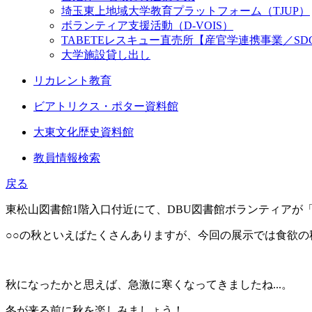
埼玉東上地域大学教育プラットフォーム（TJUP）
ボランティア支援活動（D-VOIS）
TABETEレスキュー直売所【産官学連携事業／SD
大学施設貸し出し
リカレント教育
ビアトリクス・ポター資料館
大東文化歴史資料館
教員情報検索
戻る
東松山図書館1階入口付近にて、DBU図書館ボランティアが
○○の秋といえばたくさんありますが、今回の展示では食欲
秋になったかと思えば、急激に寒くなってきましたね...。
冬が来る前に秋を楽しみましょう！