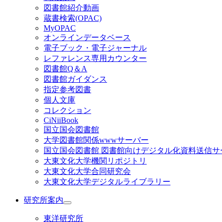
図書館紹介動画
蔵書検索(OPAC)
MyOPAC
オンラインデータベース
電子ブック・電子ジャーナル
レファレンス専用カウンター
図書館Q＆A
図書館ガイダンス
指定参考図書
個人文庫
コレクション
CiNiiBook
国立国会図書館
大学図書館関係wwwサーバー
国立国会図書館 図書館向けデジタル化資料送信サ
大東文化大学機関リポジトリ
大東文化大学合同研究会
大東文化大学デジタルライブラリー
研究所案内
東洋研究所