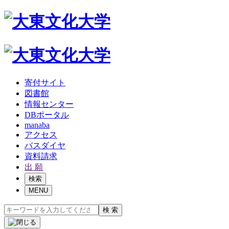
寄付サイト
図書館
情報センター
DBポータル
manaba
アクセス
バスダイヤ
資料請求
出 願
検索
MENU
検 索