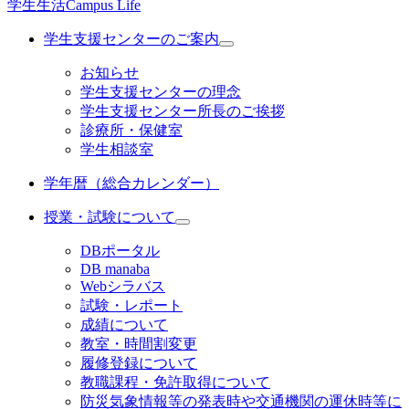
学生生活
Campus Life
学生支援センターのご案内
お知らせ
学生支援センターの理念
学生支援センター所長のご挨拶
診療所・保健室
学生相談室
学年暦（総合カレンダー）
授業・試験について
DBポータル
DB manaba
Webシラバス
試験・レポート
成績について
教室・時間割変更
履修登録について
教職課程・免許取得について
防災気象情報等の発表時や交通機関の運休時等に