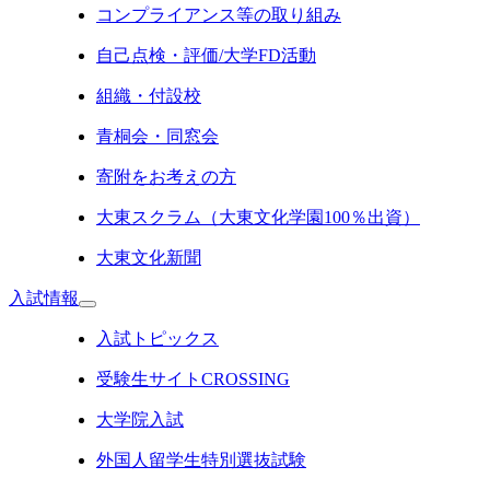
コンプライアンス等の取り組み
自己点検・評価/大学FD活動
組織・付設校
青桐会・同窓会
寄附をお考えの方
大東スクラム（大東文化学園100％出資）
大東文化新聞
入試情報
入試トピックス
受験生サイトCROSSING
大学院入試
外国人留学生特別選抜試験