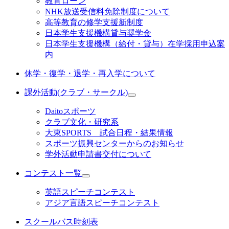
教育ローン
NHK放送受信料免除制度について
高等教育の修学支援新制度
日本学生支援機構貸与奨学金
日本学生支援機構（給付・貸与）在学採用申込案
内
休学・復学・退学・再入学について
課外活動(クラブ・サークル)
Daitoスポーツ
クラブ文化・研究系
大東SPORTS 試合日程・結果情報
スポーツ振興センターからのお知らせ
学外活動申請書交付について
コンテスト一覧
英語スピーチコンテスト
アジア言語スピーチコンテスト
スクールバス時刻表