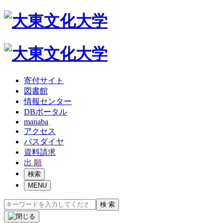
寄付サイト
図書館
情報センター
DBポータル
manaba
アクセス
バスダイヤ
資料請求
出 願
検索
MENU
検 索