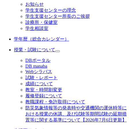
お知らせ
学生支援センターの理念
学生支援センター所長のご挨拶
診療所・保健室
学生相談室
学年暦（総合カレンダー）
授業・試験について
DBポータル
DB manaba
Webシラバス
試験・レポート
成績について
教室・時間割変更
履修登録について
教職課程・免許取得について
防災気象情報等の発表時や交通機関の運休時等に
おける授業の休講、及び試験等期間試験の延期措
置等に関する基準について【2026年7月6日更新】