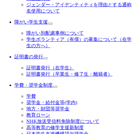
ジェンダー・アイデンティティを理由とする通称
名使用について
障がい学生支援
障がい別配慮事例について
学生ボランティア（有償）の募集について（在学
生の方へ）
証明書の発行
証明書発行（在学生）
証明書発行（卒業生・修了生・離籍者）
学費・奨学金制度
学費
奨学金・給付金等(学内)
地方・財団等奨学金
教育ローン
NHK放送受信料免除制度について
高等教育の修学支援新制度
日本学生支援機構貸与奨学金