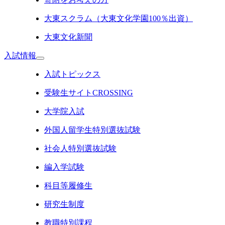
大東スクラム（大東文化学園100％出資）
大東文化新聞
入試情報
入試トピックス
受験生サイトCROSSING
大学院入試
外国人留学生特別選抜試験
社会人特別選抜試験
編入学試験
科目等履修生
研究生制度
教職特別課程