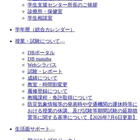
学生支援センター所長のご挨拶
診療所・保健室
学生相談室
学年暦（総合カレンダー）
授業・試験について
DBポータル
DB manaba
Webシラバス
試験・レポート
成績について
教室・時間割変更
履修登録について
教職課程・免許取得について
防災気象情報等の発表時や交通機関の運休時等に
おける授業の休講、及び試験等期間試験の延期措
置等に関する基準について【2026年7月6日更新】
生活面サポート