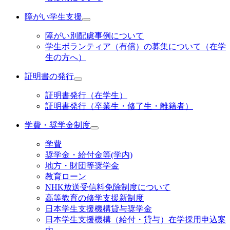
障がい学生支援
障がい別配慮事例について
学生ボランティア（有償）の募集について（在学
生の方へ）
証明書の発行
証明書発行（在学生）
証明書発行（卒業生・修了生・離籍者）
学費・奨学金制度
学費
奨学金・給付金等(学内)
地方・財団等奨学金
教育ローン
NHK放送受信料免除制度について
高等教育の修学支援新制度
日本学生支援機構貸与奨学金
日本学生支援機構（給付・貸与）在学採用申込案