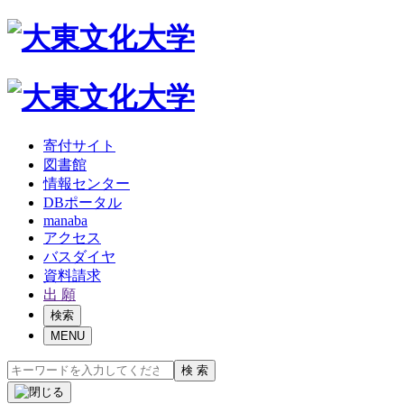
寄付サイト
図書館
情報センター
DBポータル
manaba
アクセス
バスダイヤ
資料請求
出 願
検索
MENU
検 索