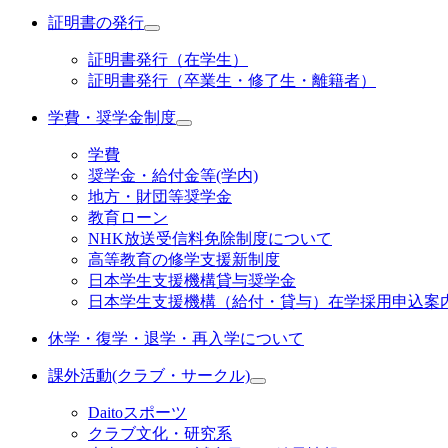
証明書の発行
証明書発行（在学生）
証明書発行（卒業生・修了生・離籍者）
学費・奨学金制度
学費
奨学金・給付金等(学内)
地方・財団等奨学金
教育ローン
NHK放送受信料免除制度について
高等教育の修学支援新制度
日本学生支援機構貸与奨学金
日本学生支援機構（給付・貸与）在学採用申込案
休学・復学・退学・再入学について
課外活動(クラブ・サークル)
Daitoスポーツ
クラブ文化・研究系