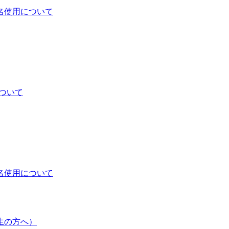
名使用について
について
名使用について
生の方へ）