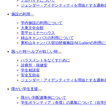
アルバイトについて
ジェンダー・アイデンティティを理由とする通称
施設の利用
学内施設の利用について
大東文化会館
菅平セミナーハウス
緑山キャンパスの利用について
東松山キャンパス宿泊研修施設(M Lodge)の利用
困った時/ヘルプが欲しい時
ハラスメントをなくすために
診療所・保健室
学生相談室
安全互助会
ジェンダー・アイデンティティを理由とする通称
障がい学生支援
障がい別配慮事例について
学生ボランティア（有償）の募集について（在学