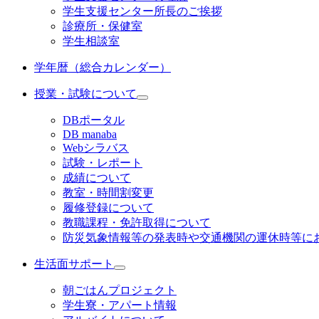
学生支援センター所長のご挨拶
診療所・保健室
学生相談室
学年暦（総合カレンダー）
授業・試験について
DBポータル
DB manaba
Webシラバス
試験・レポート
成績について
教室・時間割変更
履修登録について
教職課程・免許取得について
防災気象情報等の発表時や交通機関の運休時等にお
生活面サポート
朝ごはんプロジェクト
学生寮・アパート情報