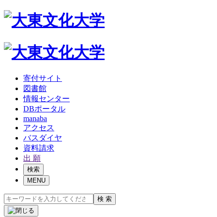
寄付サイト
図書館
情報センター
DBポータル
manaba
アクセス
バスダイヤ
資料請求
出 願
検索
MENU
検 索