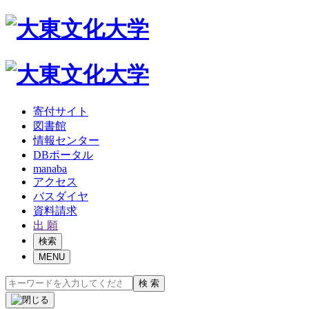
寄付サイト
図書館
情報センター
DBポータル
manaba
アクセス
バスダイヤ
資料請求
出 願
検索
MENU
検 索