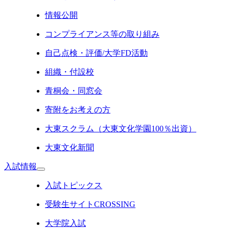
情報公開
コンプライアンス等の取り組み
自己点検・評価/大学FD活動
組織・付設校
青桐会・同窓会
寄附をお考えの方
大東スクラム（大東文化学園100％出資）
大東文化新聞
入試情報
入試トピックス
受験生サイトCROSSING
大学院入試