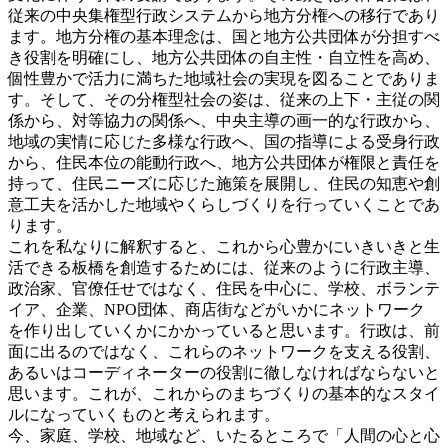
従来の中央集権型行政システムから地方分権への移行であり
ます。地方分権の基本理念は、国と地方公共団体が分担すべ
き役割を明確にし、地方公共団体の自主性・自立性を高め、
個性豊かで活力に満ちた地域社会の実現を図ることでありま
す。そして、その分権型社会の姿は、従来の上下・主従の関
係から、対等協力の関係へ、中央主導の画一的な行政から、
地域の実情に応じた多様な行政へ、国の指導による受身行政
から、住民本位の能動行政へ、地方公共団体が権限と責任を
持って、住民ニーズに応じた施策を展開し、住民の知恵や創
意工夫を活かした地域やくらしづくりを行っていくことであ
ります。
これを私なりに解釈すると、これから心豊かにいきいきと生
活できる板橋を創造するためには、従来のように行政主導、
政治家、官僚任せではなく、住民を中心に、学校、ボランテ
イア、企業、NPO団体、商店街などがいかにネットワーク
を作り出していくかにかかっていると思います。行政は、前
面に出るのではなく、これらのネットワークを支える役割、
あるいはコーディネーターの役割に徹しなければならないと
思います。これが、これからのまちづくりの基本的なスタイ
ルになっていくものと考えられます。
今、家庭、学校、地域など、いたるところで「人間の心と心