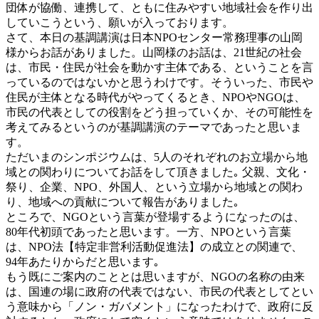
団体が協働、連携して、ともに住みやすい地域社会を作り出
していこうという、願いが入っております。
さて、本日の基調講演は日本NPOセンター常務理事の山岡
様からお話がありました。山岡様のお話は、21世紀の社会
は、市民・住民が社会を動かす主体である、ということを言
っているのではないかと思うわけです。そういった、市民や
住民が主体となる時代がやってくるとき、NPOやNGOは、
市民の代表としての役割をどう担っていくか、その可能性を
考えてみるというのが基調講演のテーマであったと思いま
す。
ただいまのシンポジウムは、5人のそれぞれのお立場から地
域との関わりについてお話をして頂きました｡ 父親、文化・
祭り、企業、NPO、外国人、という立場から地域との関わ
り、地域への貢献について報告がありました｡
ところで、NGOという言葉が登場するようになったのは、
80年代初頭であったと思います。一方、NPOという言葉
は、NPO法【特定非営利活動促進法】の成立との関連で、
94年あたりからだと思います｡
もう既にご案内のこととは思いますが、NGOの名称の由来
は、国連の場に政府の代表ではない、市民の代表としてとい
う意味から「ノン・ガバメント」になったわけで、政府に反