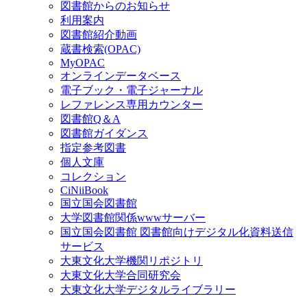
図書館からのお知らせ
利用案内
図書館紹介動画
蔵書検索(OPAC)
MyOPAC
オンラインデータベース
電子ブック・電子ジャーナル
レファレンス専用カウンター
図書館Q＆A
図書館ガイダンス
指定参考図書
個人文庫
コレクション
CiNiiBook
国立国会図書館
大学図書館関係wwwサーバー
国立国会図書館 図書館向けデジタル化資料送信
サービス
大東文化大学機関リポジトリ
大東文化大学合同研究会
大東文化大学デジタルライブラリー