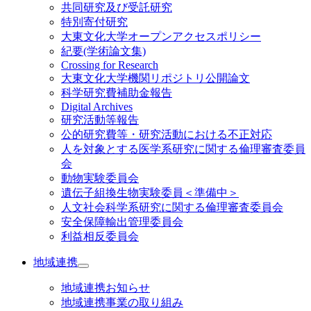
共同研究及び受託研究
特別寄付研究
大東文化大学オープンアクセスポリシー
紀要(学術論文集)
Crossing for Research
大東文化大学機関リポジトリ公開論文
科学研究費補助金報告
Digital Archives
研究活動等報告
公的研究費等・研究活動における不正対応
人を対象とする医学系研究に関する倫理審査委員
会
動物実験委員会
遺伝子組換生物実験委員＜準備中＞
人文社会科学系研究に関する倫理審査委員会
安全保障輸出管理委員会
利益相反委員会
地域連携
地域連携お知らせ
地域連携事業の取り組み