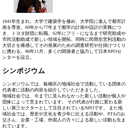
1941年生まれ。大学で建築学を修め、大学院に進んで都市計
画を専攻。69年から77年まで都市の計画や設計の実務につ
き、トヨタ財団に転職。92年にフリ－になるまで研究助成や
市民活動助成で新しい領域を開拓。同時に民間非営利活動の
大切さを痛感してその発展のための調査研究や仕掛けづくり
に携わる。96年11月、多くの関係者と協力して日本NPOセ
ンターを設立。
シンポジウム
シンポジウムでは、板橋区の地域社会で活動している団体の
代表者に活動の内容を紹介していただきました。
地域社会では、今までに見られなかった新しい活動が個人や
団体によって営まれています。 その代表が行政に変わる新
しい第三セクターとして注目されているNPOです。 また地
域社会では、歴史や文化を青少年に伝える活動や、PTAのお
父さん、企業・工場、外国人の方々による新しい活動も生ま
れています。