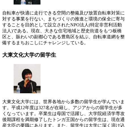
自転車が快適に走行できる空間の整備及び放置自転車対策に
対する事業を行ない、まちづくりの推進と環境の保全に寄与
することを目的として設立されたNPO法人(特定非営利活動
法人)である。現在、大きな住宅地域と歴史街道をもつ板橋
区と、賑わいの副都心である豊島区を結ぶ、自転車道網を整
備するまちおこしにチャレンジしている。
大東文化大学の留学生
大東文化大学には、世界各地から多数の留学生が学んでいま
す。平成12年度は327名が在籍し、アジアからの留学生が多
くなっています。卒業生は母国で活躍し、大学院経済学専攻
後期課程を満期修了したトンガ王国からの留学生は、現在通
産大臣の要職にあります。また、留学生は大学に深く溶け込