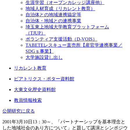
生涯学習（オープンカレッジ講座他）
地域人材育成（リカレント教育）
自治体との地域連携協定等
自治体・地域との連携事業
埼玉東上地域大学教育プラットフォーム
（TJUP）
ボランティア支援活動（D-VOIS）
TABETEレスキュー直売所【産官学連携事業／
SDGｓ事業】
大学施設貸し出し
リカレント教育
ビアトリクス・ポター資料館
大東文化歴史資料館
教員情報検索
公開研究に戻る
2001年3月10日13：30～、「パートナーシップを基本理念と
した地域社会のあり方について」と題して講演とシンポジウ