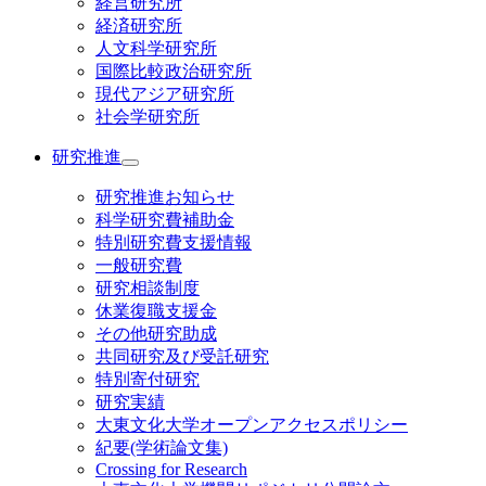
経営研究所
経済研究所
人文科学研究所
国際比較政治研究所
現代アジア研究所
社会学研究所
研究推進
研究推進お知らせ
科学研究費補助金
特別研究費支援情報
一般研究費
研究相談制度
休業復職支援金
その他研究助成
共同研究及び受託研究
特別寄付研究
研究実績
大東文化大学オープンアクセスポリシー
紀要(学術論文集)
Crossing for Research