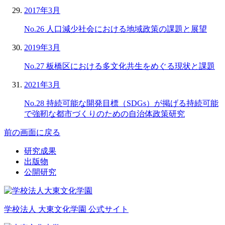
2017年3月
No.26 人口減少社会における地域政策の課題と展望
2019年3月
No.27 板橋区における多文化共生をめぐる現状と課題
2021年3月
No.28 持続可能な開発目標（SDGs）が掲げる持続可能
で強靭な都市づくりのための自治体政策研究
前の画面に戻る
研究成果
出版物
公開研究
学校法人 大東文化学園 公式サイト