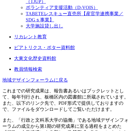
（TJUP）
ボランティア支援活動（D-VOIS）
TABETEレスキュー直売所【産官学連携事業／
SDGｓ事業】
大学施設貸し出し
リカレント教育
ビアトリクス・ポター資料館
大東文化歴史資料館
教員情報検索
地域デザインフォーラムに戻る
これまでの研究成果は、報告書あるいはブックレットとし
て、毎年刊行され、板橋区内の図書館に所蔵されています。
また、以下のリンク先で、PDF形式で提供しておりますの
で、ファイルをダウンロードしてご覧いただけます。
また、「行政と文科系大学の協働」である地域デザインフォ
ーラムの成立から第1期の研究成果に至る過程をまとめた