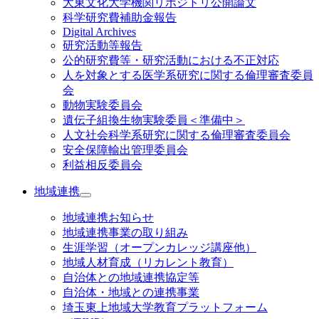
大東文化大学機関リポジトリ公開論文
科学研究費補助金報告
Digital Archives
研究活動等報告
公的研究費等・研究活動における不正対応
人を対象とする医学系研究に関する倫理審査委員
会
動物実験委員会
遺伝子組換生物実験委員＜準備中＞
人文社会科学系研究に関する倫理審査委員会
安全保障輸出管理委員会
利益相反委員会
地域連携
地域連携お知らせ
地域連携事業の取り組み
生涯学習（オープンカレッジ講座他）
地域人材育成（リカレント教育）
自治体との地域連携協定等
自治体・地域との連携事業
埼玉東上地域大学教育プラットフォーム