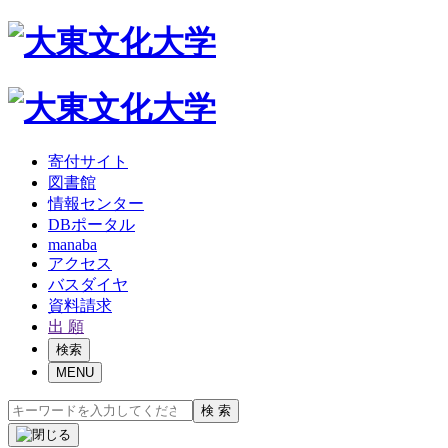
寄付サイト
図書館
情報センター
DBポータル
manaba
アクセス
バスダイヤ
資料請求
出 願
検索
MENU
検 索