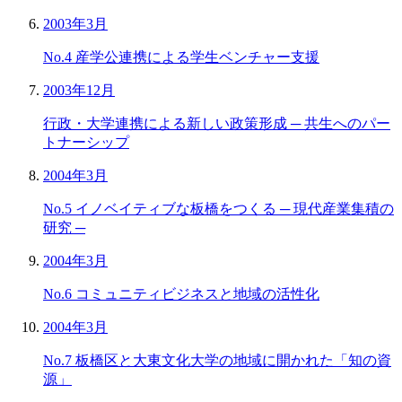
2003年3月
No.4 産学公連携による学生ベンチャー支援
2003年12月
行政・大学連携による新しい政策形成 ─ 共生へのパー
トナーシップ
2004年3月
No.5 イノベイティブな板橋をつくる ─ 現代産業集積の
研究 ─
2004年3月
No.6 コミュニティビジネスと地域の活性化
2004年3月
No.7 板橋区と大東文化大学の地域に開かれた「知の資
源」