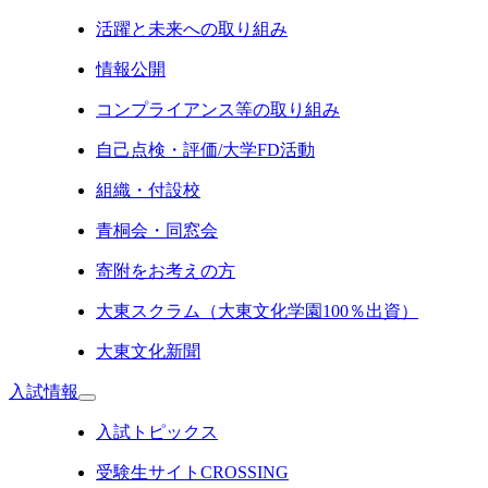
活躍と未来への取り組み
情報公開
コンプライアンス等の取り組み
自己点検・評価/大学FD活動
組織・付設校
青桐会・同窓会
寄附をお考えの方
大東スクラム（大東文化学園100％出資）
大東文化新聞
入試情報
入試トピックス
受験生サイトCROSSING