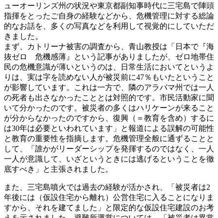
ューオーリンズ州の状況や東京都副知事時代に三宅島で陣頭
指揮をとったご自身の経験などから、危機管理に対する総論
的なお話を、多くの写真などを利用して視覚的にしていただ
きました。
まず、カトリーナ被害の調査から、青山教授は「日本で『海
抜ゼロ 危機感薄』という記事がありましたが、ゼロ地帯住
民の危機意識が薄いというのは、日常生活においてというよ
りは、実は字を読めない人が被災前に47％もいたということ
が影響しています。これは一方で、隣のアラバマ州では一人
の死者も出さなかったこととは対照的です。市民活動家に聞
いて分かったのです。被災者の多くはハリケーンが来ること
が分からなかったのですから、復興（＝教育を含め）するに
は30年は必要といわれています」と報道による誤解の可能性
と教育の重要性を指摘します。危機管理全般に通ずることと
して、「誰かがリーダーシップを発揮するのではなく、一人
一人が意識して、いざというときには逃げるということを徹
底すべき」と主張されました。
また、三宅島噴火では過去の経験が活かされ、「被災者は2
年後には（仮設住宅から離れ）公営住宅に入ることになりま
すから、それを建てました」と限定的な仮設住宅建設のお考
えを示されました。避難所運営については、「被災者は異常