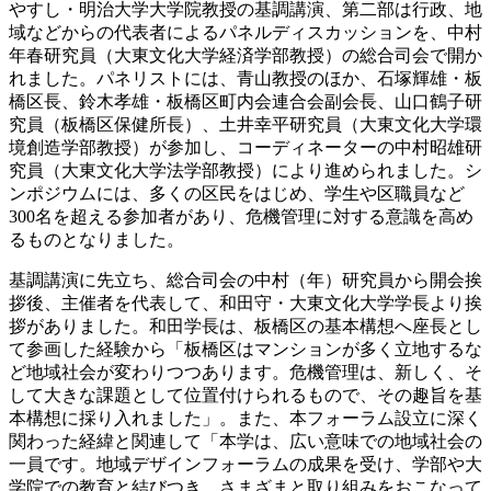
やすし・明治大学大学院教授の基調講演、第二部は行政、地
域などからの代表者によるパネルディスカッションを、中村
年春研究員（大東文化大学経済学部教授）の総合司会で開か
れました。パネリストには、青山教授のほか、石塚輝雄・板
橋区長、鈴木孝雄・板橋区町内会連合会副会長、山口鶴子研
究員（板橋区保健所長）、土井幸平研究員（大東文化大学環
境創造学部教授）が参加し、コーディネーターの中村昭雄研
究員（大東文化大学法学部教授）により進められました。シ
ンポジウムには、多くの区民をはじめ、学生や区職員など
300名を超える参加者があり、危機管理に対する意識を高め
るものとなりました。
基調講演に先立ち、総合司会の中村（年）研究員から開会挨
拶後、主催者を代表して、和田守・大東文化大学学長より挨
拶がありました。和田学長は、板橋区の基本構想へ座長とし
て参画した経験から「板橋区はマンションが多く立地するな
ど地域社会が変わりつつあります。危機管理は、新しく、そ
して大きな課題として位置付けられるもので、その趣旨を基
本構想に採り入れました」。また、本フォーラム設立に深く
関わった経緯と関連して「本学は、広い意味での地域社会の
一員です。地域デザインフォーラムの成果を受け、学部や大
学院での教育と結びつき、さまざまと取り組みをおこなって