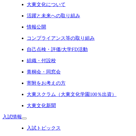
大東文化について
活躍と未来への取り組み
情報公開
コンプライアンス等の取り組み
自己点検・評価/大学FD活動
組織・付設校
青桐会・同窓会
寄附をお考えの方
大東スクラム（大東文化学園100％出資）
大東文化新聞
入試情報
入試トピックス