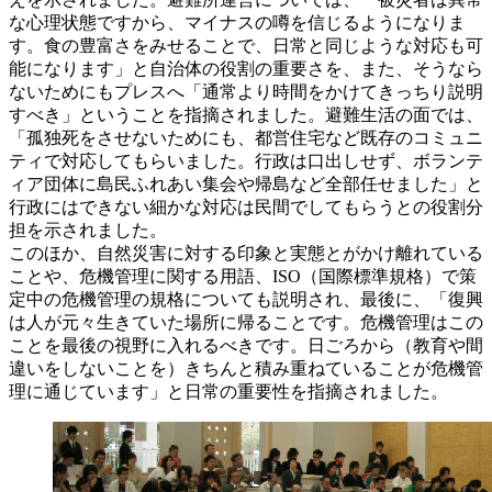
な心理状態ですから、マイナスの噂を信じるようになりま
す。食の豊富さをみせることで、日常と同じような対応も可
能になります」と自治体の役割の重要さを、また、そうなら
ないためにもプレスへ「通常より時間をかけてきっちり説明
すべき」ということを指摘されました。避難生活の面では、
「孤独死をさせないためにも、都営住宅など既存のコミュニ
ティで対応してもらいました。行政は口出しせず、ボランテ
ィア団体に島民ふれあい集会や帰島など全部任せました」と
行政にはできない細かな対応は民間でしてもらうとの役割分
担を示されました。
このほか、自然災害に対する印象と実態とがかけ離れている
ことや、危機管理に関する用語、ISO（国際標準規格）で策
定中の危機管理の規格についても説明され、最後に、「復興
は人が元々生きていた場所に帰ることです。危機管理はこの
ことを最後の視野に入れるべきです。日ごろから（教育や間
違いをしないことを）きちんと積み重ねていることが危機管
理に通じています」と日常の重要性を指摘されました。