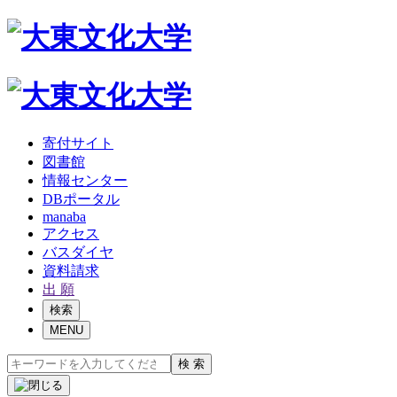
寄付サイト
図書館
情報センター
DBポータル
manaba
アクセス
バスダイヤ
資料請求
出 願
検索
MENU
検 索