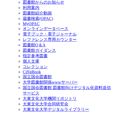
図書館からのお知らせ
利用案内
図書館紹介動画
蔵書検索(OPAC)
MyOPAC
オンラインデータベース
電子ブック・電子ジャーナル
レファレンス専用カウンター
図書館Q＆A
図書館ガイダンス
指定参考図書
個人文庫
コレクション
CiNiiBook
国立国会図書館
大学図書館関係wwwサーバー
国立国会図書館 図書館向けデジタル化資料送信
サービス
大東文化大学機関リポジトリ
大東文化大学合同研究会
大東文化大学デジタルライブラリー