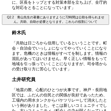
に、区長をトップとする対策本部を立ち上げ、全庁的
な対応をとることになっています」
Q2.2 青山先生の著書にありますように72時間は公助を得られませ
ん。共助、自助が必要となります。これらの役割について
鈴木氏
「共助は日ごろから信用しているということです。町
会・自治会でいっしょになってやっていくことになり
ます。危機のときは情報がすべてを制します。情報の
混乱があってはいけません。早く正しい情報をもって
地域を引っ張っていくことになりますが、司令塔から
の受け取り方に苦心しています」
土井研究員
「地震の際、心配のひとつが火事です。神戸・長田地
区では、ふだんの住民との関係が良好であったため、
工場内の用水タンクからバケツリレーして消火したと
いう例がありました。そこは新しいコミュニティでし
た。古いコミュニティ（町会）の力が弱くなっていま