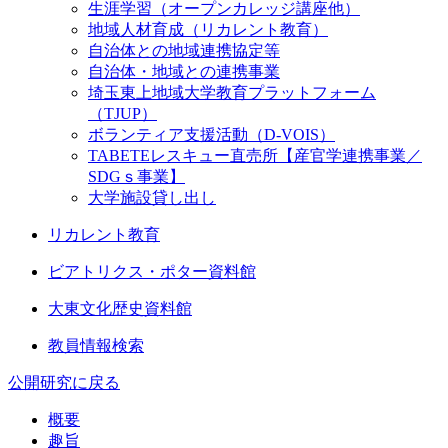
生涯学習（オープンカレッジ講座他）
地域人材育成（リカレント教育）
自治体との地域連携協定等
自治体・地域との連携事業
埼玉東上地域大学教育プラットフォーム
（TJUP）
ボランティア支援活動（D-VOIS）
TABETEレスキュー直売所【産官学連携事業／
SDGｓ事業】
大学施設貸し出し
リカレント教育
ビアトリクス・ポター資料館
大東文化歴史資料館
教員情報検索
公開研究に戻る
概要
趣旨