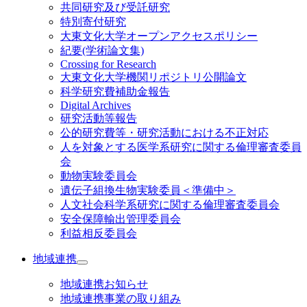
共同研究及び受託研究
特別寄付研究
大東文化大学オープンアクセスポリシー
紀要(学術論文集)
Crossing for Research
大東文化大学機関リポジトリ公開論文
科学研究費補助金報告
Digital Archives
研究活動等報告
公的研究費等・研究活動における不正対応
人を対象とする医学系研究に関する倫理審査委員
会
動物実験委員会
遺伝子組換生物実験委員＜準備中＞
人文社会科学系研究に関する倫理審査委員会
安全保障輸出管理委員会
利益相反委員会
地域連携
地域連携お知らせ
地域連携事業の取り組み