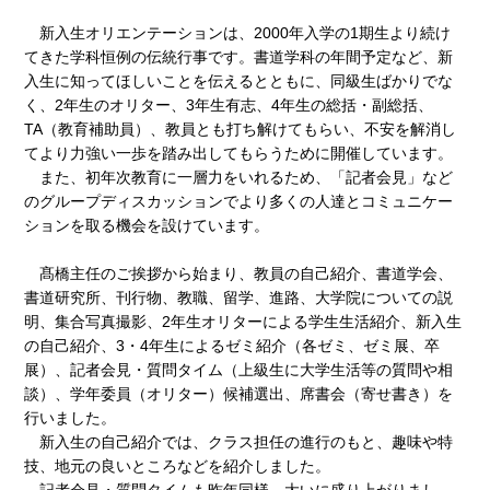
新入生オリエンテーションは、2000年入学の1期生より続け
てきた学科恒例の伝統行事です。書道学科の年間予定など、新
入生に知ってほしいことを伝えるとともに、同級生ばかりでな
く、2年生のオリター、3年生有志、4年生の総括・副総括、
TA（教育補助員）、教員とも打ち解けてもらい、不安を解消し
てより力強い一歩を踏み出してもらうために開催しています。
また、初年次教育に一層力をいれるため、「記者会見」など
のグループディスカッションでより多くの人達とコミュニケー
ションを取る機会を設けています。
髙橋主任のご挨拶から始まり、教員の自己紹介、書道学会、
書道研究所、刊行物、教職、留学、進路、大学院についての説
明、集合写真撮影、2年生オリターによる学生生活紹介、新入生
の自己紹介、3・4年生によるゼミ紹介（各ゼミ、ゼミ展、卒
展）、記者会見・質問タイム（上級生に大学生活等の質問や相
談）、学年委員（オリター）候補選出、席書会（寄せ書き）を
行いました。
新入生の自己紹介では、クラス担任の進行のもと、趣味や特
技、地元の良いところなどを紹介しました。
記者会見・質問タイムも昨年同様、大いに盛り上がりまし