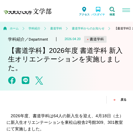
アクセス
バスダイヤ
検索
ホーム
学科紹介
書道学科
書道学科からのお知らせ
【書道学科】
学科紹介
／
書道学科
2026.04.20
Department
【書道学科】2026年度 書道学科 新入
生オリエンテーションを実施しまし
た。
戻る
2026年度、書道学科は64人の新入生を迎え、4月18日（土）
に新入生オリエンテーションを東松山校舎2号館309、301教室
にて実施しました。