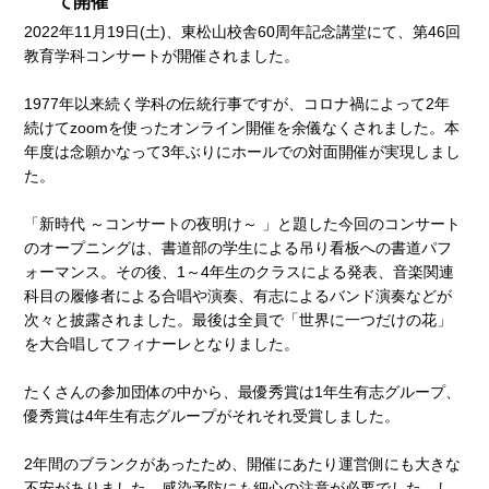
て開催
2022年11月19日(土)、東松山校舎60周年記念講堂にて、第46回
教育学科コンサートが開催されました。
1977年以来続く学科の伝統行事ですが、コロナ禍によって2年
続けてzoomを使ったオンライン開催を余儀なくされました。本
年度は念願かなって3年ぶりにホールでの対面開催が実現しまし
た。
「新時代 ～コンサートの夜明け～ 」と題した今回のコンサート
のオープニングは、書道部の学生による吊り看板への書道パフ
ォーマンス。その後、1～4年生のクラスによる発表、音楽関連
科目の履修者による合唱や演奏、有志によるバンド演奏などが
次々と披露されました。最後は全員で「世界に一つだけの花」
を大合唱してフィナーレとなりました。
たくさんの参加団体の中から、最優秀賞は1年生有志グループ、
優秀賞は4年生有志グループがそれそれ受賞しました。
2年間のブランクがあったため、開催にあたり運営側にも大きな
不安がありました。感染予防にも細心の注意が必要でした。し