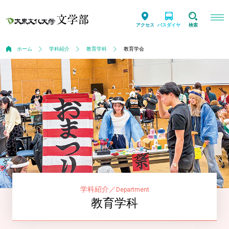
アクセス
バスダイヤ
検索
ホーム
学科紹介
教育学科
教育学会
学科紹介
／
Department
教育学科