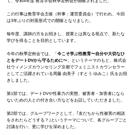
て、令和4年度 教育学会秋季定例会が開催されました。
この行事は教育学会主催（幹事：運営委員会）で行われ、今回
は3年ぶりの対面形式での開催となりました。
毎年度、講師の方をお招きし、授業とは異なる視点で、新たな
学びを得ることを目的としています。
今年の秋季定例会では、「
今こそ学ぶ性教育〜自分や大切なひ
とをデートDVから守るために〜
」というテーマのもと、株式会
社ウィメンズカウンセリング京都でフェミニストカウンセラー
としてご活躍されている周藤 由美子（すとう ゆみこ）氏をお招
きしました。
第1部では、デートDVや性暴力の実態、被害者・加害者になら
ないための人との付き合い方などをお話していただきました。
第2部では、グループワークとして、｢友だちから性被害の相談
をされたらどうする？｣というテーマについて、各グループごと
討議を行い、更に学びを深めました。