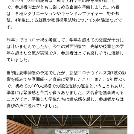
「大合宿」の企画趣旨は「教育学科学生の仲を深めること」
で、参加者同士がともに楽しめる企画を準備しました。内容
は、各種レクリエーションやキャンドルファイヤー、野外炊
飯、4年生による就職や教員採用試験についての体験談などで
す。
昨年まではコロナ禍を考慮して、学年を超えての交流が十分に
は叶いませんでしたが、今年の対面開催で、先輩や後輩との学
年を超えた交流が実現でき、参加者はとても楽しそうに活動し
ていました。
当初は夏季開催の予定でしたが、新型コロナウイルス第7波の影
響を鑑みて冬季開催へと直前に変更したこと、また、3年度ぶり
で、初めての100人規模での宿泊活動の運営ということもあり、
準備には緊張感と苦労が多々ありました。大合宿を無事終える
ことができ、準備した学生たちは達成感を感じ、参加者からは
喜びの声に溢れていました。