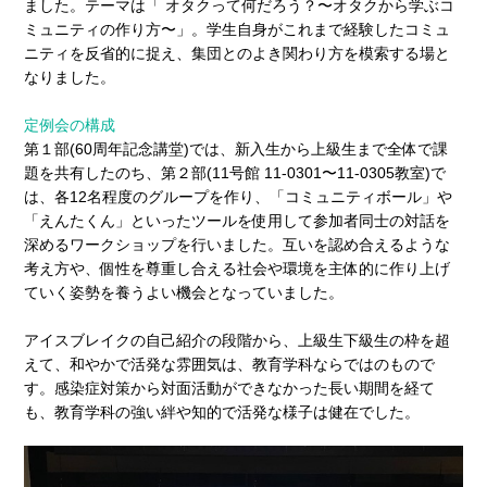
ました。テーマは「 オタクって何だろう？〜オタクから学ぶコ
ミュニティの作り方〜」。学生自身がこれまで経験したコミュ
ニティを反省的に捉え、集団とのよき関わり方を模索する場と
なりました。
定例会の構成
第１部(60周年記念講堂)では、新入生から上級生まで全体で課
題を共有したのち、第２部(11号館 11-0301〜11-0305教室)で
は、各12名程度のグループを作り、「コミュニティボール」や
「えんたくん」といったツールを使用して参加者同士の対話を
深めるワークショップを行いました。互いを認め合えるような
考え方や、個性を尊重し合える社会や環境を主体的に作り上げ
ていく姿勢を養うよい機会となっていました。
アイスブレイクの自己紹介の段階から、上級生下級生の枠を超
えて、和やかで活発な雰囲気は、教育学科ならではのもので
す。感染症対策から対面活動ができなかった長い期間を経て
も、教育学科の強い絆や知的で活発な様子は健在でした。