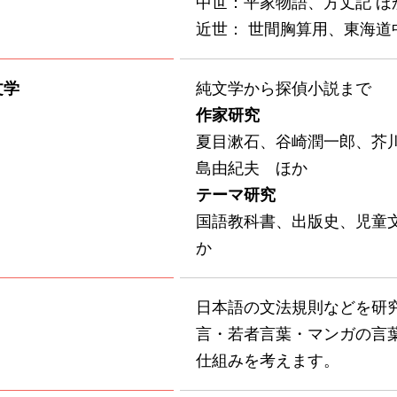
中世：平家物語、方丈記 ほ
近世： 世間胸算用、東海道
文学
純文学から探偵小説まで
作家研究
夏目漱石、谷崎潤一郎、芥
島由紀夫 ほか
テーマ研究
国語教科書、出版史、児童
か
日本語の文法規則などを研
言・若者言葉・マンガの言
仕組みを考えます。