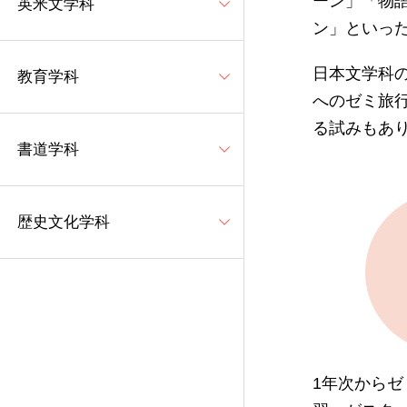
ーン」「物
英米文学科
ン」といっ
日本文学科
教育学科
へのゼミ旅
る試みもあ
書道学科
歴史文化学科
1年次から