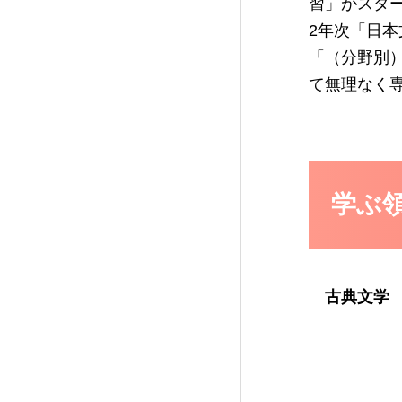
習」がスタ
2年次「日本
「（分野別
て無理なく
学ぶ
古典文学