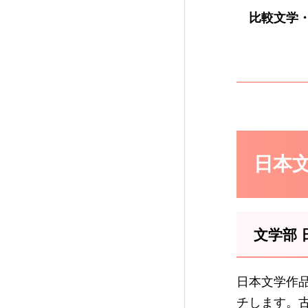
比較文学
日本
文学部 
日本文学作
チします。