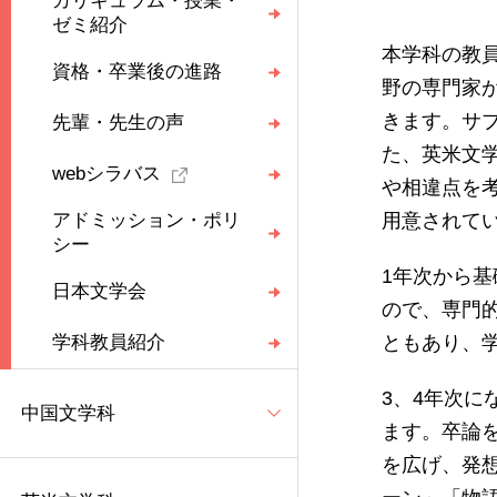
カリキュラム・授業・
ゼミ紹介
本学科の教
資格・卒業後の進路
野の専門家
きます。サ
先輩・先生の声
た、英米文
webシラバス
や相違点を
アドミッション・ポリ
用意されて
シー
1年次から
日本文学会
ので、専門
学科教員紹介
ともあり、
3、4年次
中国文学科
ます。卒論
を広げ、発