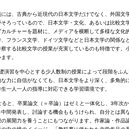
員には、古典から近現代の日本文学だけでなく、外国文
がそろっているので、日本文学・文化、あるいは比較文
ブカルチャーを題材に、メディアを横断して多様な文化
学、フランス文学、ドイツ文学などと日本文学の関係な
考察する比較文学の授業が充実しているのも特徴です。
います。
基礎演習を中心とする少人数制の授業によって段階をふ
的な力に自信がなくても、日本文学をより深く、多角的
学生一人一人の指導に対応できる学習環境です。
になると、卒業論文（＝卒論）はゼミと一体化し、3年次
を中間発表し、討論する機会ももうけられ、自分とは異
想の展開力を養うことにもつながります。作家論・作品