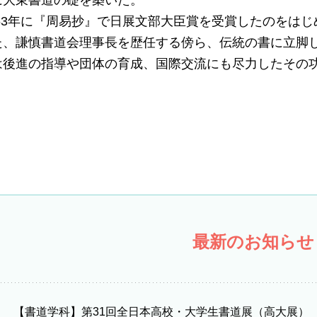
に大東書道の礎を築いた。
63年に『周易抄』で日展文部大臣賞を受賞したのをはじ
た、謙慎書道会理事長を歴任する傍ら、伝統の書に立脚
は後進の指導や団体の育成、国際交流にも尽力したその功
。
最新のお知らせ
【書道学科】第31回全日本高校・大学生書道展（高大展）