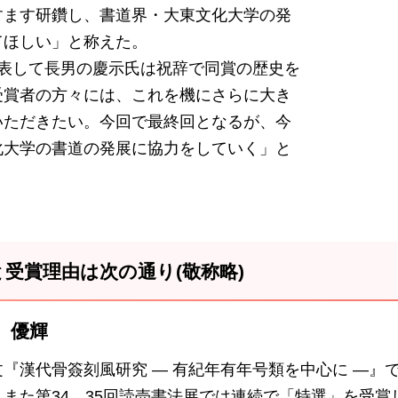
すます研鑽し、書道界・大東文化大学の発
てほしい」と称えた。
表して長男の慶示氏は祝辞で同賞の歴史を
受賞者の方々には、これを機にさらに大き
いただきたい。今回で最終回となるが、今
化大学の書道の発展に協力をしていく」と
受賞理由は次の通り(敬称略)
 優輝
『漢代骨簽刻風研究 ― 有紀年有年号類を中心に ―
。また第34、35回読売書法展では連続で「特選」を受