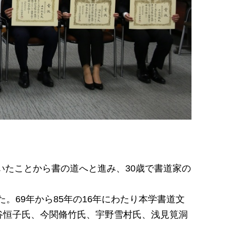
いたことから書の道へと進み、30歳で書道家の
た。69年から85年の16年にわたり本学書道文
谷恒子氏、今関脩竹氏、宇野雪村氏、浅見筧洞