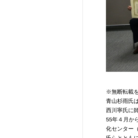
※無断転載
青山杉雨氏は
西川寧氏に
55年４月か
化センター