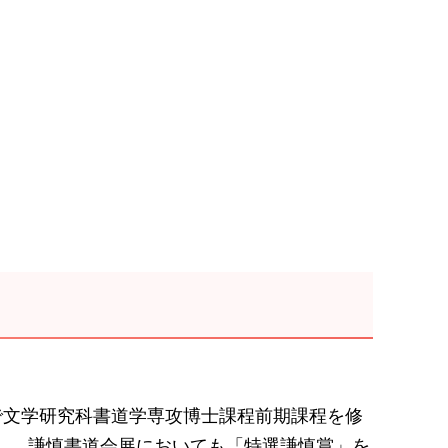
』で文学研究科書道学専攻博士課程前期課程を修
賞し、謙慎書道会展においても「特選謙慎賞」を