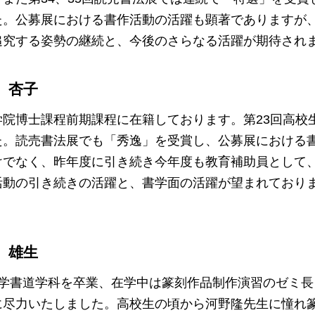
た。公募展における書作活動の活躍も顕著でありますが
追究する姿勢の継続と、今後のさらなる活躍が期待され
 杏子
学院博士課程前期課程に在籍しております。第23回高校
た。読売書法展でも「秀逸」を受賞し、公募展における
けでなく、昨年度に引き続き今年度も教育補助員として
活動の引き続きの活躍と、書学面の活躍が望まれており
 雄生
本学書道学科を卒業、在学中は篆刻作品制作演習のゼミ
に尽力いたしました。高校生の頃から河野隆先生に憧れ