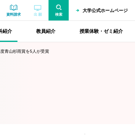
大学公式ホームページ
資料請求
出 願
検索
科紹介
教員紹介
授業体験・ゼミ紹介
9年度青山杉雨賞を5人が受賞