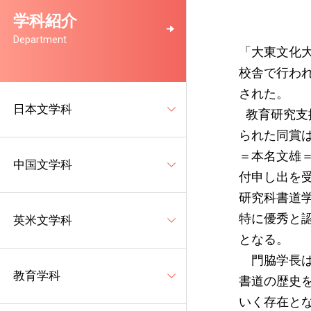
学科紹介
Department
「大東文化大
校舎で行わ
された。
日本文学科
教育研究支援
られた同賞
＝本名文雄
中国文学科
付申し出を
研究科書道
特に優秀と
英米文学科
となる。
門脇学長は
教育学科
書道の歴史
いく存在と