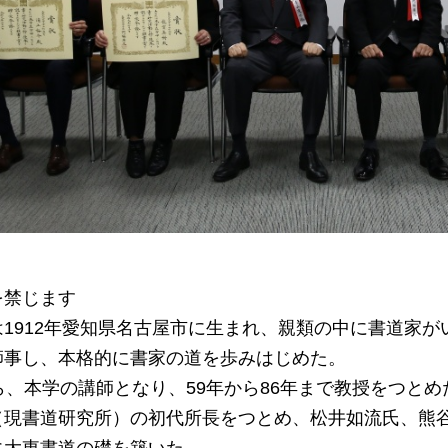
を禁じます
1912年愛知県名古屋市に生まれ、親類の中に書道家が
師事し、本格的に書家の道を歩みはじめた。
ら、本学の講師となり、59年から86年まで教授をつとめ
（現書道研究所）の初代所長をつとめ、松井如流氏、熊