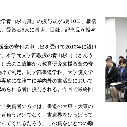
学青山杉雨賞」の授与式が6月10日、板橋
れ、受賞者5人に賞状、目録、記念品が授与
金の寄付の申し出を受けて2010年に設け
は、本学元文学部教授の青山杉雨（さんう
＝）氏のご遺族から教育研究支援資金の寄
受けて制定。同学部書道学科、大学院文学
学専攻に在籍中に学内外の書活動において
認められる者に授与される。今回で最終回
「受賞者の方々は、書道の大東・大東の
を背負うだけでなく、書道界をひっぱって
なってくれるだろう。この賞をひとつの励