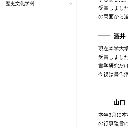
歴史文化学科
受賞しまし
の両面から
酒井
現在本学大
受賞しまし
書学研究だ
今後は書作
山口
本年3月に
の行事運営