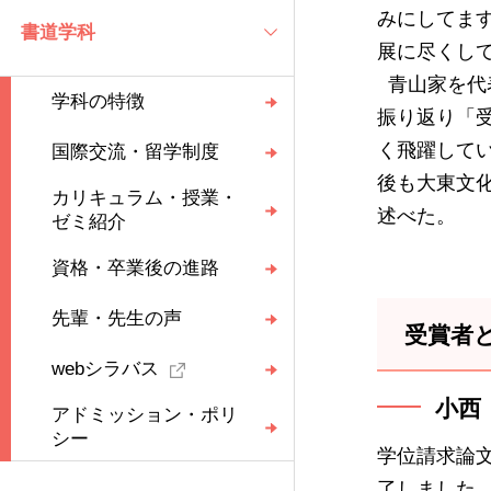
みにしてま
書道学科
展に尽くし
青山家を代
学科の特徴
振り返り「
く飛躍して
国際交流・留学制度
後も大東文
カリキュラム・授業・
述べた。
ゼミ紹介
資格・卒業後の進路
先輩・先生の声
受賞者と
webシラバス
小西
アドミッション・ポリ
シー
学位請求論文
了しました