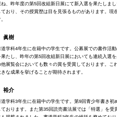
重ね、昨年度の第5回改組新日展にて新入選を果たしま
しており、その授賞歴は目を見張るものがあります。現
す。
 眞樹
書道学科4年生に在籍中の学生です。公募展での書作活動
を果たし、昨年の第5回改組新日展においても連続入選
の他展覧会においても数々の賞を受賞しております。こ
大きな成果を挙げることが期待されます。
 裕介
書道学科3年生に在籍中の学生です。第9回青少年書き初
しております。また第35回読売書法展では「特選」を受