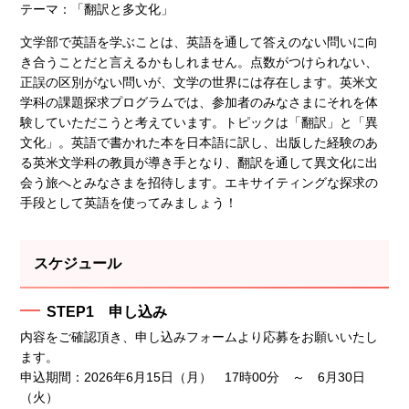
テーマ：
「
翻訳と多文化
」
文学部で英語を学ぶことは、英語を通して答えのない問いに向
き合うことだと言えるかもしれません。点数がつけられない、
正誤の区別がない問いが、文学の世界には存在します。英米文
学科の課題探求プログラムでは、参加者のみなさまにそれを体
験していただこうと考えています。トピックは「翻訳」と「異
文化」。英語で書かれた本を日本語に訳し、出版した経験のあ
る英米文学科の教員が導き手となり、翻訳を通して異文化に出
会う旅へとみなさまを招待します。エキサイティングな探求の
手段として英語を使ってみましょう！
スケジュール
STEP1 申し込み
内容をご確認頂き、申し込みフォームより応募をお願いいたし
ます。
申込期間：2026年6月15日（月） 17時00分 ～ 6月30日
（火）