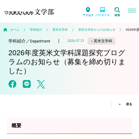
アクセス
バスダイヤ
検索
ホーム
学科紹介
英米文学科
英米文学科からのお知らせ
2026
学科紹介
／
英米文学科
2026.07.21
Department
2026年度英米文学科課題探究プログ
ラムのお知らせ（募集を締め切りま
した）
戻る
概要