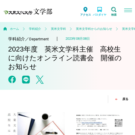
アクセス
バスダイヤ
検索
ホーム
学科紹介
英米文学科
英米文学科からのお知らせ
英米文学
学科紹介
／
2023年08月08日
Department
2023年度 英米文学科主催 高校生
に向けたオンライン読書会 開催の
お知らせ
戻る