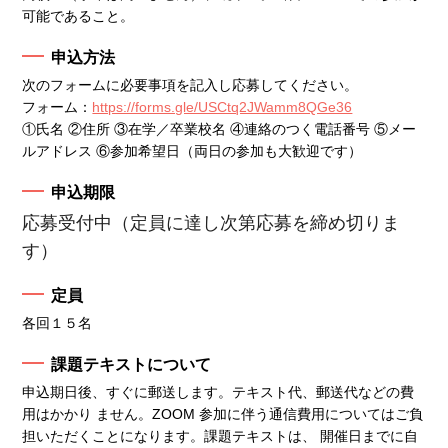
可能であること。
申込方法
次のフォームに必要事項を記⼊し応募してください。
フォーム：
https://forms.gle/USCtq2JWamm8QGe36
①⽒名 ②住所 ③在学／卒業校名 ④連絡のつく電話番号 ⑤メー
ルアドレス ⑥参加希望⽇（両⽇の参加も⼤歓迎です）
申込期限
応募受付中（定員に達し次第応募を締め切りま
す）
定員
各回１５名
課題テキストについて
申込期⽇後、すぐに郵送します。テキスト代、郵送代などの費
⽤はかかり ません。ZOOM 参加に伴う通信費⽤についてはご負
担いただくことになります。課題テキストは、 開催⽇までに⾃