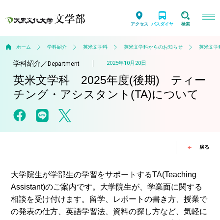
アクセス
バスダイヤ
検索
ホーム
学科紹介
英米文学科
英米文学科からのお知らせ
英米文学
学科紹介
／
2025年10月20日
Department
英米文学科 2025年度(後期) ティー
チング・アシスタント(TA)について
戻る
大学院生が学部生の学習をサポートするTA(Teaching
Assistant)のご案内です。大学院生が、学業面に関する
相談を受け付けます。留学、レポートの書き方、授業で
の発表の仕方、英語学習法、資料の探し方など、気軽に