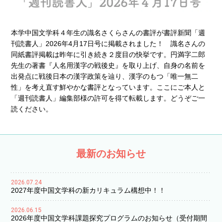
本学中国文学科４年生の識名さくらさんの書評が書評新聞「週
刊読書人」2026年4月17日号に掲載されました！ 識名さんの
同紙書評掲載は昨年に引き続き２度目の快挙です。円満字二郎
先生の著書『人名用漢字の戦後史』を取り上げ、自身の名前を
出発点に戦後日本の漢字政策を辿り、漢字のもつ「唯一無二
性」を考え直す鮮やかな書評となっています。ここにご本人と
「週刊読書人」編集部様の許可を得て転載します。どうぞご一
読ください。
最新のお知らせ
2026.07.24
2027年度中国文学科の新カリキュラム構想中！！
2026.06.15
2026年度中国文学科課題探究プログラムのお知らせ（受付期間