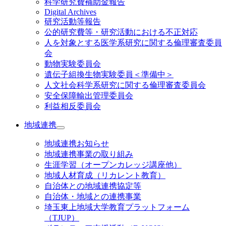
科学研究費補助金報告
Digital Archives
研究活動等報告
公的研究費等・研究活動における不正対応
人を対象とする医学系研究に関する倫理審査委員
会
動物実験委員会
遺伝子組換生物実験委員＜準備中＞
人文社会科学系研究に関する倫理審査委員会
安全保障輸出管理委員会
利益相反委員会
地域連携
地域連携お知らせ
地域連携事業の取り組み
生涯学習（オープンカレッジ講座他）
地域人材育成（リカレント教育）
自治体との地域連携協定等
自治体・地域との連携事業
埼玉東上地域大学教育プラットフォーム
（TJUP）