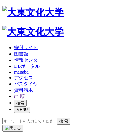
寄付サイト
図書館
情報センター
DBポータル
manaba
アクセス
バスダイヤ
資料請求
出 願
検索
MENU
検 索