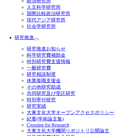
経済研究所
人文科学研究所
国際比較政治研究所
現代アジア研究所
社会学研究所
研究推進
研究推進お知らせ
科学研究費補助金
特別研究費支援情報
一般研究費
研究相談制度
休業復職支援金
その他研究助成
共同研究及び受託研究
特別寄付研究
研究実績
大東文化大学オープンアクセスポリシー
紀要(学術論文集)
Crossing for Research
大東文化大学機関リポジトリ公開論文