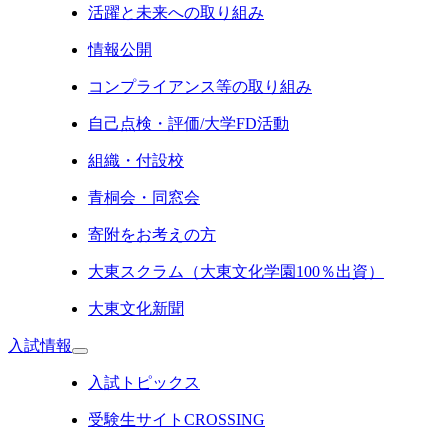
活躍と未来への取り組み
情報公開
コンプライアンス等の取り組み
自己点検・評価/大学FD活動
組織・付設校
青桐会・同窓会
寄附をお考えの方
大東スクラム（大東文化学園100％出資）
大東文化新聞
入試情報
入試トピックス
受験生サイトCROSSING