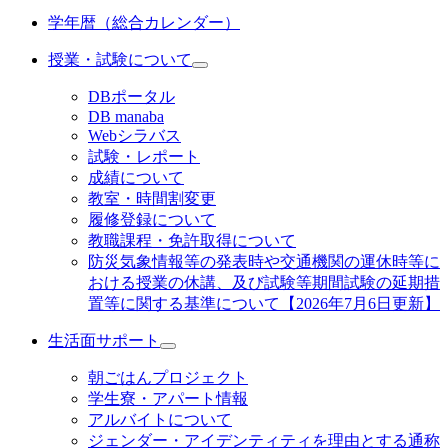
学年暦（総合カレンダー）
授業・試験について
DBポータル
DB manaba
Webシラバス
試験・レポート
成績について
教室・時間割変更
履修登録について
教職課程・免許取得について
防災気象情報等の発表時や交通機関の運休時等に
おける授業の休講、及び試験等期間試験の延期措
置等に関する基準について【2026年7月6日更新】
生活面サポート
朝ごはんプロジェクト
学生寮・アパート情報
アルバイトについて
ジェンダー・アイデンティティを理由とする通称