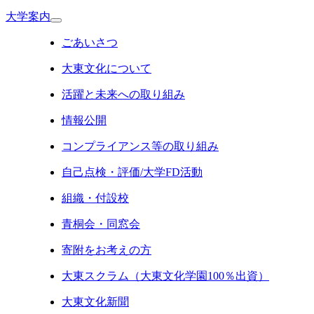
大学案内
ごあいさつ
大東文化について
活躍と未来への取り組み
情報公開
コンプライアンス等の取り組み
自己点検・評価/大学FD活動
組織・付設校
青桐会・同窓会
寄附をお考えの方
大東スクラム（大東文化学園100％出資）
大東文化新聞