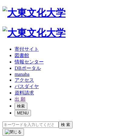
寄付サイト
図書館
情報センター
DBポータル
manaba
アクセス
バスダイヤ
資料請求
出 願
検索
MENU
検 索