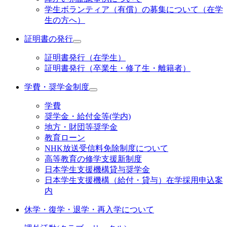
学生ボランティア（有償）の募集について（在学
生の方へ）
証明書の発行
証明書発行（在学生）
証明書発行（卒業生・修了生・離籍者）
学費・奨学金制度
学費
奨学金・給付金等(学内)
地方・財団等奨学金
教育ローン
NHK放送受信料免除制度について
高等教育の修学支援新制度
日本学生支援機構貸与奨学金
日本学生支援機構（給付・貸与）在学採用申込案
内
休学・復学・退学・再入学について