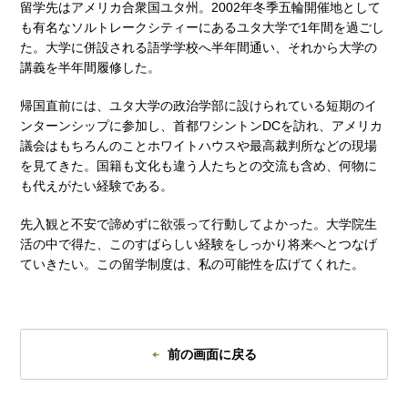
留学先はアメリカ合衆国ユタ州。2002年冬季五輪開催地として
も有名なソルトレークシティーにあるユタ大学で1年間を過ごし
た。大学に併設される語学学校へ半年間通い、それから大学の
講義を半年間履修した。
帰国直前には、ユタ大学の政治学部に設けられている短期のイ
ンターンシップに参加し、首都ワシントンDCを訪れ、アメリカ
議会はもちろんのことホワイトハウスや最高裁判所などの現場
を見てきた。国籍も文化も違う人たちとの交流も含め、何物に
も代えがたい経験である。
先入観と不安で諦めずに欲張って行動してよかった。大学院生
活の中で得た、このすばらしい経験をしっかり将来へとつなげ
ていきたい。この留学制度は、私の可能性を広げてくれた。
前の画面に戻る