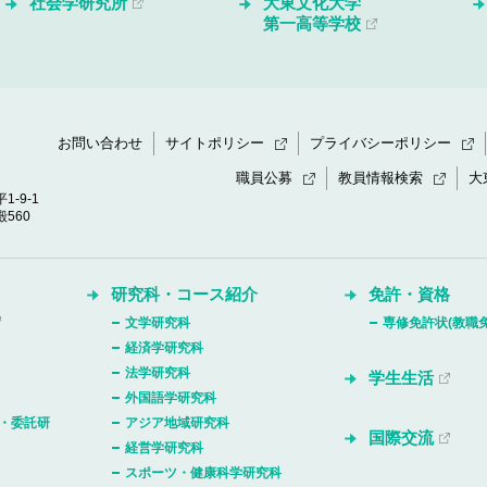
社会学研究所
大東文化大学
第一高等学校
お問い合わせ
サイトポリシー
プライバシーポリシー
職員公募
教員情報検索
大
1-9-1
560
研究科・コース紹介
免許・資格
文学研究科
専修免許状(教職免
経済学研究科
法学研究科
学生生活
外国語学研究科
・委託研
アジア地域研究科
国際交流
経営学研究科
スポーツ・健康科学研究科