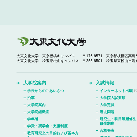
大東文化大学 東京板橋キャンパス
〒175-8571 東京都板橋区高島平
大東文化大学 埼玉東松山キャンパス
〒355-8501 埼玉県東松山市岩殿
大学院案内
入試情報
学長からのごあいさつ
インターネット出願
沿革
大学院入試要項
大学院案内
入学定員
大学院組織図
過去問題
学年暦
研究生・科目等履修生
修生制度
学費・奨学金・支援制度
合格発表
教育研究上の目的および基本方