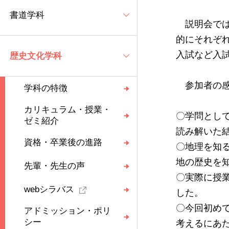
書道学科
説明会では
的にそれぞ
入試など入
歴史文化学科
参加者の感
学科の特徴
カリキュラム・授業・
〇学問とし
ゼミ紹介
読み解いた
資格・卒業後の進路
〇地理を知
地の歴史を
先輩・先生の声
〇実際に授
webシラバス
した。
〇今回初め
アドミッション・ポリ
シー
考えるにあ