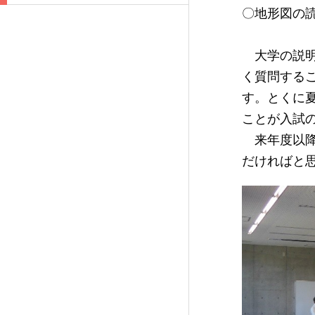
〇地形図の
大学の説明
く質問する
す。とくに
ことが入試
来年度以降
だければと