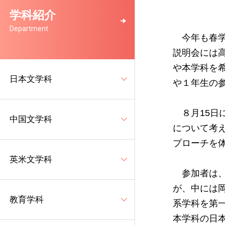
学科紹介
Department
今年も春学
説明会には
や本学科を
日本文学科
や１年生の
８月15日
中国文学科
について考
プローチを
英米文学科
参加者は、
が、中には
教育学科
系学科を第
本学科の日