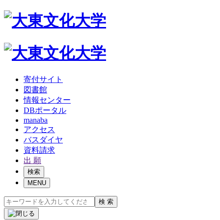
寄付サイト
図書館
情報センター
DBポータル
manaba
アクセス
バスダイヤ
資料請求
出 願
検索
MENU
検 索