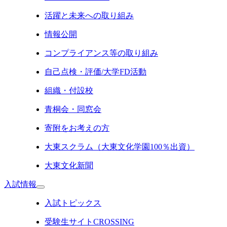
活躍と未来への取り組み
情報公開
コンプライアンス等の取り組み
自己点検・評価/大学FD活動
組織・付設校
青桐会・同窓会
寄附をお考えの方
大東スクラム（大東文化学園100％出資）
大東文化新聞
入試情報
入試トピックス
受験生サイトCROSSING